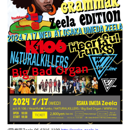
(問)梅田Zeela 06-6316-1199
http://osaka-zeela.jp