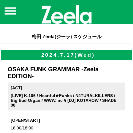
梅田 Zeela(ジーラ) スケジュール
2024.7.17(Wed)
OSAKA FUNK GRAMMAR -Zeela
EDITION-
[ACT]
[LIVE] K-106 / Heartful★Funks / N4TURALKILLERS /
Big Bad Organ / WWW.inc // [DJ] KOTAROW / SHADE
98
[OPEN/START]
18:00/18:00