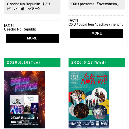
Czecho No Republic 《ア！
OXU presents.『overwhelm』
ビ！バ！ボ！ツアー》
[ACT]
OXU / cupid tem / pachae / irienchy
[ACT]
Czecho No Republic
MORE
MORE
2026.6.16(Tue)
2026.6.17(Wed)