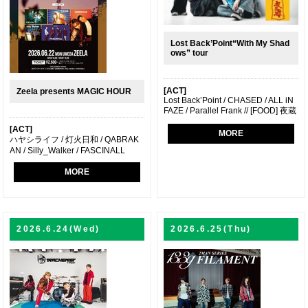
Lost Back’Point“With My Shad
ows” tour
[ACT]
Zeela presents MAGIC HOUR
Lost Back’Point / CHASED / ALL iN
FAZE / Parallel Frank // [FOOD] 夜蔵
[ACT]
MORE
ハヤシライフ / 灯火日和 / QABRAK
AN / Silly_Walker / FASCINALL
MORE
2026.6.24(Wed)
2026.6.25(Thu)