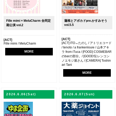
Fille mimi × MeluCharm 合同定
蓮根とアボカドpre.かすみそう
vol.5.5
期公演 vol.2
[ACT]
[ACT]
[ACT] ITO→たのし / アトリエコード
Fille mimi / MeluCharm
/ tenoto / a frankenlouie / 山本アキ
MORE
ラ from iTuca / [FOOD] COSMEBAR
のbarの部分。/ [GOODS] レンコン
ノエモジ屋さん / [CAMERA] Toshin
ari Tani
MORE
2026.6.06(Sat)
2026.6.07(Sun)