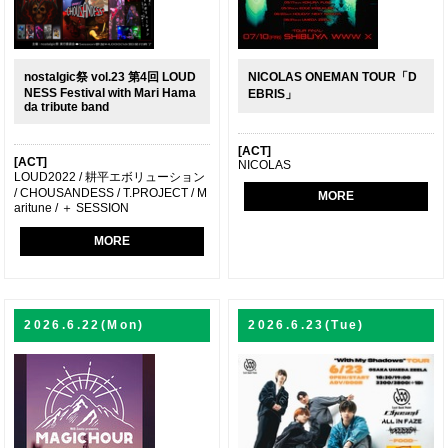
nostalgic祭 vol.23 第4回 LOUD
NICOLAS ONEMAN TOUR「D
NESS Festival with Mari Hama
EBRIS」
da tribute band
[ACT]
[ACT]
NICOLAS
LOUD2022 / 耕平エボリューション
/ CHOUSANDESS / T.PROJECT / M
MORE
aritune / ＋ SESSION
MORE
2026.6.22(Mon)
2026.6.23(Tue)