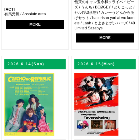
慟哭のキャン玉令和クライベイビー
ズ / うんち / BOØGEY / とりこっと /
[ACT]
セル(第3形態) / カレーうどんからあ
有馬元気 / Absolute area
げセット / hattorisan yori ai wo kom
ete / Laah / とよさとボンバーズ / 40
MORE
Limited Sazabys
MORE
2026.6.14(Sun)
2026.6.15(Mon)