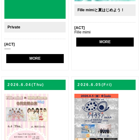
Fille mimiと夏はじめよう！
Private
[ACT]
Fille mimi
MORE
[ACT]
-----
MORE
2026.6.04(Thu)
2026.6.05(Fri)