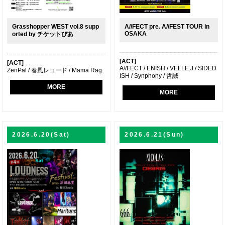
Grasshopper WEST vol.8 supp
A//FECT pre. A//FEST TOUR in
OSAKA
orted by チケットぴあ
[ACT]
[ACT]
A//FECT / ENISH / VELLE.J / SIDED
ZenPal / 春風レコード / Mama Rag
ISH / Synphony / 哲誠
MORE
MORE
2026.6.20(Sat)
2026.6.21(Sun)