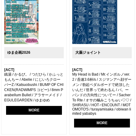
ゆま企画2026
大薬ジョイント
[ACT]
[ACT]
銭湯 / かるび。 / つだひら / かふっと
My Head is Bad / Mr.インポルノver.
もんちー / Abelie / にじいろクロー
2 / 呑速3.6杯/s / スジマンアヘ顔ザー
バーZ / Katsuobushi / BUMP OF CHI
メン / 勃起ペダルボードで絶頂した
CKEN(RADWIMPS コピー) / 8mm P
いんだ / 世界って終わるん / バ。ー
arabellum Bullet / アラサーメイド /
バンドの方向性についてー / Sacher
EGULEGARDEN / ゆまゆめ
To Rte / オサの極みこうちゅい♡♡ /
SHIRASU / HOT♂ENCOUNT / MOT
OMOTO'S / turayamisaka / obiwan li
MORE
mited yababys
MORE