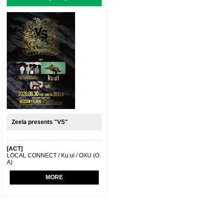
Zeela presents "VS"
[ACT]
LOCAL CONNECT / Ku:ui / OXU (O.
A)
MORE