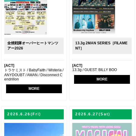
全焼戦隊オーバーヒートマンツ
13.3g 2MAN SERIES［FILAME
アー2026
NT］
[ACT]
[ACT]
13.3g / GUEST: BILLY BOO
トラケミスト / BabyFaith / Wisteria /
ANYDOUBT / AMAN / Disconnect C
endrillon
MORE
MORE
2026.6.26(Fri)
2026.6.27(Sat)