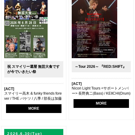
祝 スマイリー還暦 無芸大食です
～Tour 2026～ 『RED:SHIFT』
が今でいきたい祭
[ACT]
Nicori Light Tours <サポートメンバ
[ACT]
スマイリー高木 & funky friends fore
ー> 長野典二(Bass) / KEIICHI(Drum)
ver / THE バケツ / 八季 / 部長は加藤
MORE
MORE
2026.6.30(Tue)