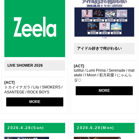
アイドル好きで何がわるい
LIVE SHOWER 2026
[ACT]
lullllul / Lumi Prima / Serenade / mat
atabi / I Moon / 彩月莉愛 / にゃんら
ゔ♡
[ACT]
トカイイナガラ / Lily / SMOKERS /
MORE
ASANTEGE / ROCK BOYS
MORE
2026.6.28(Sun)
2026.6.29(Mon)