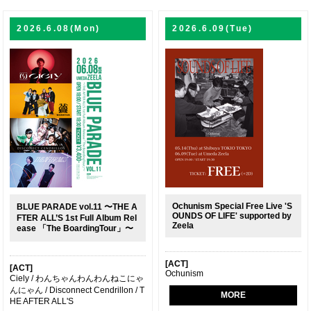
2026.6.08(Mon)
2026.6.09(Tue)
Ochunism Special Free Live 'S
BLUE PARADE vol.11 〜THE A
OUNDS OF LIFE' supported by
FTER ALL’S 1st Full Album Rel
Zeela
ease 「The BoardingTour」〜
[ACT]
[ACT]
Ochunism
Ciely / わんちゃんわんわんねこにゃ
んにゃん / Disconnect Cendrillon / T
MORE
HE AFTER ALL'S