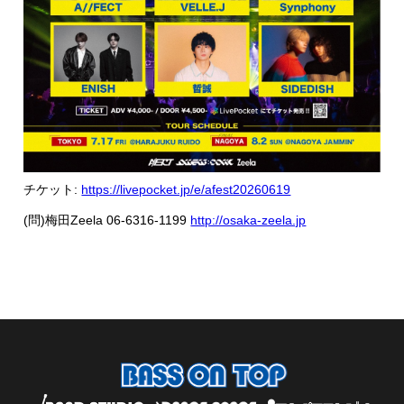
チケット:
https://livepocket.jp/e/afest20260619
(問)梅田Zeela 06-6316-1199
http://osaka-zeela.jp