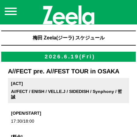
梅田 Zeela(ジーラ) スケジュール
2026.6.19(Fri)
A//FECT pre. A//FEST TOUR in OSAKA
[ACT]
A//FECT / ENISH / VELLE.J / SIDEDISH / Synphony / 哲
誠
[OPEN/START]
17:30/18:00
[料金]