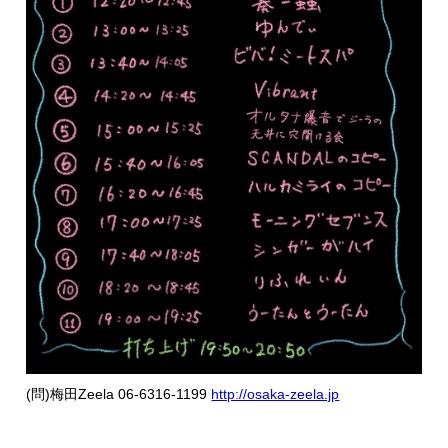
(問)梅田Zeela 06-6316-1199
http://osaka-zeela.jp