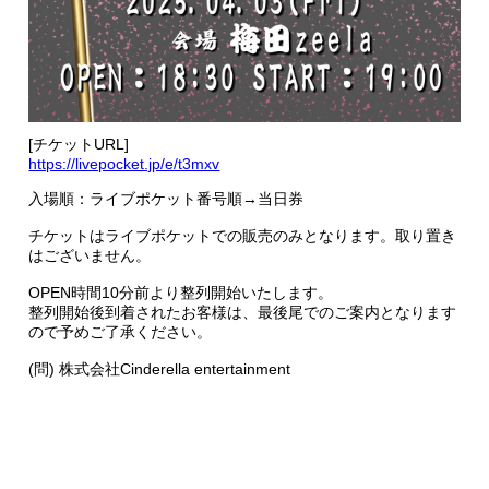
[チケットURL]
https://livepocket.jp/e/t3mxv
入場順：ライブポケット番号順→当日券
チケットはライブポケットでの販売のみとなります。取り置き
はございません。
OPEN時間10分前より整列開始いたします。
整列開始後到着されたお客様は、最後尾でのご案内となります
ので予めご了承ください。
(問) 株式会社Cinderella entertainment