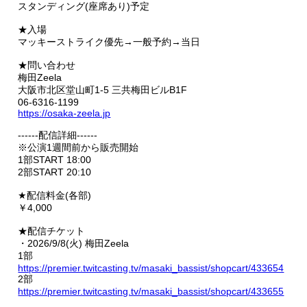
スタンディング(座席あり)予定
★入場
マッキーストライク優先→一般予約→当日
★問い合わせ
梅田Zeela
大阪市北区堂山町1-5 三共梅田ビルB1F
06-6316-1199
https://osaka-zeela.jp
------配信詳細------
※公演1週間前から販売開始
1部START 18:00
2部START 20:10
★配信料金(各部)
￥4,000
★配信チケット
・2026/9/8(火) 梅田Zeela
1部
https://premier.twitcasting.tv/masaki_bassist/shopcart/433654
2部
https://premier.twitcasting.tv/masaki_bassist/shopcart/433655