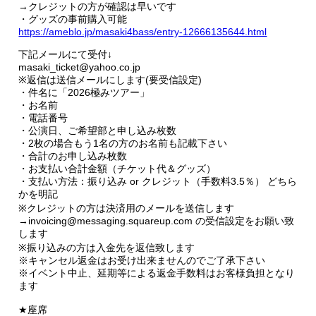
→クレジットの方が確認は早いです
・グッズの事前購入可能
https://ameblo.jp/masaki4bass/entry-12666135644.html
下記メールにて受付↓
masaki_ticket@yahoo.co.jp
※返信は送信メールにします(要受信設定)
・件名に「2026極みツアー」
・お名前
・電話番号
・公演日、ご希望部と申し込み枚数
・2枚の場合もう1名の方のお名前も記載下さい
・合計のお申し込み枚数
・お支払い合計金額（チケット代＆グッズ）
・支払い方法：振り込み or クレジット（手数料3.5％） どちら
かを明記
※クレジットの方は決済用のメールを送信します
→invoicing@messaging.squareup.com の受信設定をお願い致
します
※振り込みの方は入金先を返信致します
※キャンセル返金はお受け出来ませんのでご了承下さい
※イベント中止、延期等による返金手数料はお客様負担となり
ます
★座席