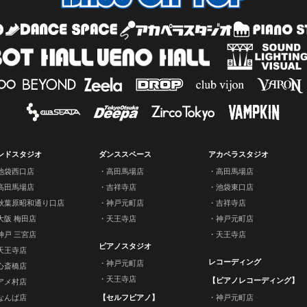
ンドスタジオ
ダンススペース
アカペラスタジオ
池袋西口店
高田馬場店
高田馬場店
高田馬場店
吉祥寺店
池袋東口店
秋葉原昭和通り口店
神戸元町店
吉祥寺店
大阪 梅田店
天王寺店
神戸元町店
神戸 三宮店
天王寺店
ピアノスタジオ
天王寺店
レコーディング
神戸元町店
心斎橋店
天王寺店
【ピアノレコーディング】
アメ村店
なんば店
【セルフピアノ】
神戸元町店