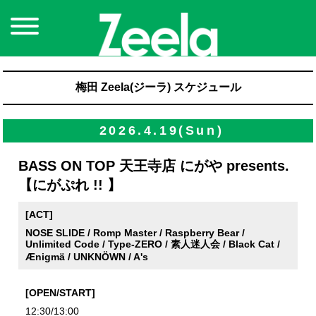
梅田 Zeela(ジーラ) スケジュール
2026.4.19(Sun)
BASS ON TOP 天王寺店 にがや presents.
【にがぷれ !! 】
[ACT]
NOSE SLIDE / Romp Master / Raspberry Bear /
Unlimited Code / Type-ZERO / 素人迷人会 / Black Cat /
Ænigmä / UNKNÖWN / A's
[OPEN/START]
12:30/13:00