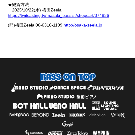
★観覧方法
・2025/10/22(水) 梅田Zeela
https://twitcasting.tv/masaki_bassist/shopcart/374836
(問)梅田Zeela 06-6316-1199
http://osaka-zeela.jp