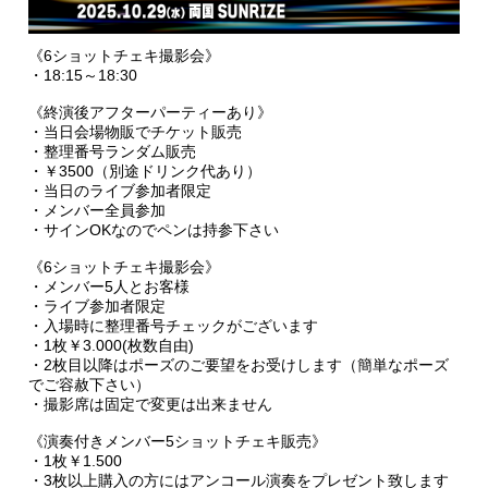
《6ショットチェキ撮影会》
・18:15～18:30
《終演後アフターパーティーあり》
・当日会場物販でチケット販売
・整理番号ランダム販売
・￥3500（別途ドリンク代あり）
・当日のライブ参加者限定
・メンバー全員参加
・サインOKなのでペンは持参下さい
《6ショットチェキ撮影会》
・メンバー5人とお客様
・ライブ参加者限定
・入場時に整理番号チェックがございます
・1枚￥3.000(枚数自由)
・2枚目以降はポーズのご要望をお受けします（簡単なポーズ
でご容赦下さい）
・撮影席は固定で変更は出来ません
《演奏付きメンバー5ショットチェキ販売》
・1枚￥1.500
・3枚以上購入の方にはアンコール演奏をプレゼント致します