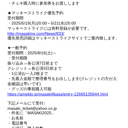
・チェキ購入時に参加券をお渡しします
★マッキーストライク優先予約
受付期間
・2025/5/19(月)20:00～5/21(水)20:00
マッキーストライクには有料登録が必要です。
http://masaking.com/News/833/
優先発売詳細はマッキーストライクサイトでご案内致します。
★一般予約
受付期間：2025/8/16(土)～
・受付期限
振り込み→各公演7日前まで
クレジット→各公演3日前まで
・1公演お一人2枚まで
・先着入金順で整理番号をお出しします(クレジットの方が入
金確認は早いです)
・グッズの事前購入可能
https://ameblo.jp/masaki4bass/entry-12666135644.html
下記メールにて受付↓
masaki_ticket@yahoo.co.jp
・件名に「MASAKI2025」
・お名前
・電話番号