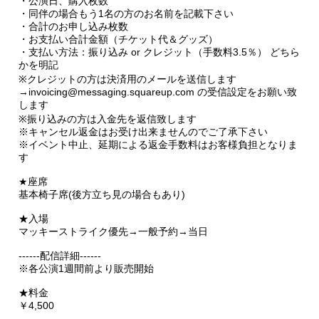
・公演日、購入枚数
・同伴の場合もう1名の方のお名前を記載下さい
・合計のお申し込み枚数
・お支払い合計金額（チケット代＆グッズ）
・支払い方法：振り込み or クレジット（手数料3.5％） どちら
かを明記
※クレジットの方は決済用のメールを送信します
→invoicing@messaging.squareup.com の受信設定をお願い致
します
※振り込みの方は入金先を返信致します
※キャンセル返金はお受け出来ませんのでご了承下さい
※イベント中止、延期による返金手数料はお客様負担となりま
す
★座席
基本椅子席(後方立ち見の場合もあり)
★入場
マッキーストライク優先→一般予約→当日
------配信詳細------
※各公演1週間前より販売開始
★料金
￥4,500